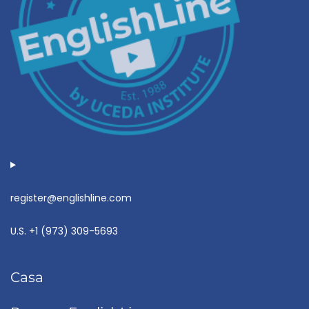
register@englishline.com
U.S.
+1 (973) 309-5693
Casa