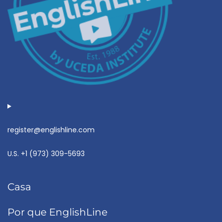
register@englishline.com
U.S.
+1 (973) 309-5693
Casa
Por que EnglishLine